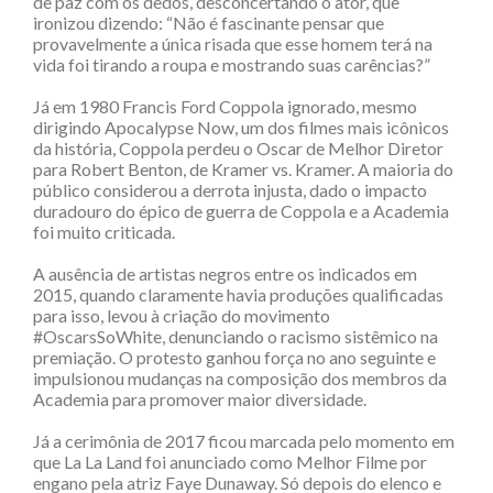
de paz com os dedos, desconcertando o ator, que
ironizou dizendo: “Não é fascinante pensar que
provavelmente a única risada que esse homem terá na
vida foi tirando a roupa e mostrando suas carências?”
Já em 1980 Francis Ford Coppola ignorado, mesmo
dirigindo Apocalypse Now, um dos filmes mais icônicos
da história, Coppola perdeu o Oscar de Melhor Diretor
para Robert Benton, de Kramer vs. Kramer. A maioria do
público considerou a derrota injusta, dado o impacto
duradouro do épico de guerra de Coppola e a Academia
foi muito criticada.
A ausência de artistas negros entre os indicados em
2015, quando claramente havia produções qualificadas
para isso, levou à criação do movimento
#OscarsSoWhite, denunciando o racismo sistêmico na
premiação. O protesto ganhou força no ano seguinte e
impulsionou mudanças na composição dos membros da
Academia para promover maior diversidade.
Já a cerimônia de 2017 ficou marcada pelo momento em
que La La Land foi anunciado como Melhor Filme por
engano pela atriz Faye Dunaway. Só depois do elenco e