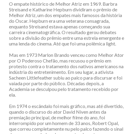
O empate histórico de Melhor Atriz em 1969. Barbra
Streisand e Katharine Hepburn dividiram o prêmio de
Melhor Atriz, um dos empates mais famosos da história
do Oscar. Hepburn era uma veterana consagrada,
enquanto Streisand estava apenas começando sua
carreira cinematográfica. O resultado gerou debates
sobre a divisão do prêmio entre uma estrela emergente e
uma lenda do cinema. Até que foi uma polêmica light.
Mas em 1973 Marlon Brando venceu como Melhor Ator
por O Poderoso Chefão, mas recusou o prêmio em
protesto contra o tratamento dos nativos americanos na
indústria do entretenimento. Em seu lugar, a ativista
Sacheen Littlefeather subiu ao palco para discursar e foi
vaiada por parte do público. Décadas depois, a
Academia se desculpou pelo tratamento recebido por
ela.
Em 1974 o escândalo foi mais gráfico, mas até divertido,
quando o discurso do ator David Niven antes da
premiação principal, de melhor filme do ano, foi
interrompido por um homem de 33 anos, Robert Opal,
que correu completamente nu pelo palco fazendo o sinal