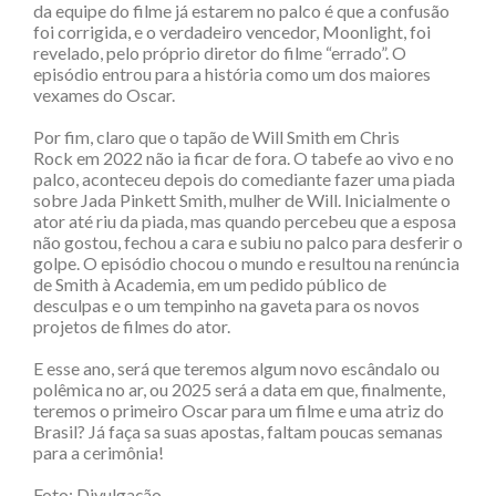
da equipe do filme já estarem no palco é que a confusão
foi corrigida, e o verdadeiro vencedor, Moonlight, foi
revelado, pelo próprio diretor do filme “errado”. O
episódio entrou para a história como um dos maiores
vexames do Oscar.
Por fim, claro que o tapão de Will Smith em Chris
Rock em 2022 não ia ficar de fora. O tabefe ao vivo e no
palco, aconteceu depois do comediante fazer uma piada
sobre Jada Pinkett Smith, mulher de Will. Inicialmente o
ator até riu da piada, mas quando percebeu que a esposa
não gostou, fechou a cara e subiu no palco para desferir o
golpe. O episódio chocou o mundo e resultou na renúncia
de Smith à Academia, em um pedido público de
desculpas e o um tempinho na gaveta para os novos
projetos de filmes do ator.
E esse ano, será que teremos algum novo escândalo ou
polêmica no ar, ou 2025 será a data em que, finalmente,
teremos o primeiro Oscar para um filme e uma atriz do
Brasil? Já faça sa suas apostas, faltam poucas semanas
para a cerimônia!
Foto: Divulgação