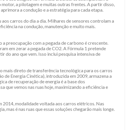
motor, a pilotagem e muitas outras frentes. A partir disso,
e aprimora a condução e a estratégia para cada etapa.
os carros do dia a dia. Milhares de sensores controlam a
eficiência na condução, manutenção e muito mais.
o a preocupação com a pegada de carbono é crescente.
eram em zerar a pegada de CO
2
. A Fórmula 1 pretende
ir do ano que vem. Isso inclui pesquisa intensiva de
o mais direto de transferência tecnológica para os carros
ão de Energia Cinética), introduzida em 2009, armazena a
gica de recuperação de energia é a base dos
sa que vemos nas ruas hoje, maximizando a eficiência e
em 2014, modalidade voltada aos carros elétricos. Nas
gia, mas é nas ruas que essas soluções chegarão mais longe.