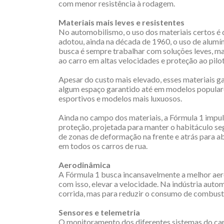
com menor resistência à rodagem.
Materiais mais leves e resistentes
No automobilismo, o uso dos materiais certos é 
adotou, ainda na década de 1960, o uso de alumín
busca é sempre trabalhar com soluções leves, mas
ao carro em altas velocidades e proteção ao pilo
Apesar do custo mais elevado, esses materiais g
algum espaço garantido até em modelos populare
esportivos e modelos mais luxuosos.
Ainda no campo dos materiais, a Fórmula 1 impuls
proteção, projetada para manter o habitáculo se
de zonas de deformação na frente e atrás para a
em todos os carros de rua.
Aerodinâmica
A Fórmula 1 busca incansavelmente a melhor aerod
com isso, elevar a velocidade. Na indústria auto
corrida, mas para reduzir o consumo de combustí
Sensores e telemetria
O monitoramento dos diferentes sistemas do car