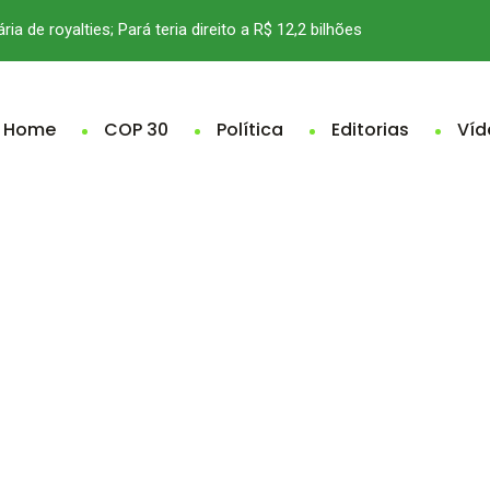
ria de royalties; Pará teria direito a R$ 12,2 bilhões
Home
COP 30
Política
Editorias
Víd