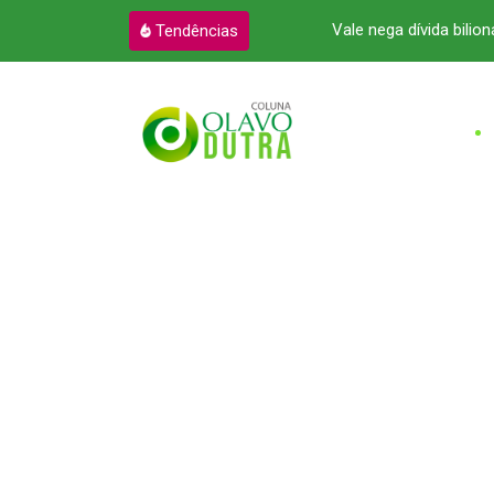
o e cria um novo cenário o Pará
Vale nega dívida bilioná
Tendências