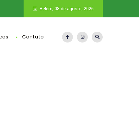
Pará fica abaixo da média nacional no Ideb e eleva pressão 
Belém, 08 de agosto, 2026
eos
Contato