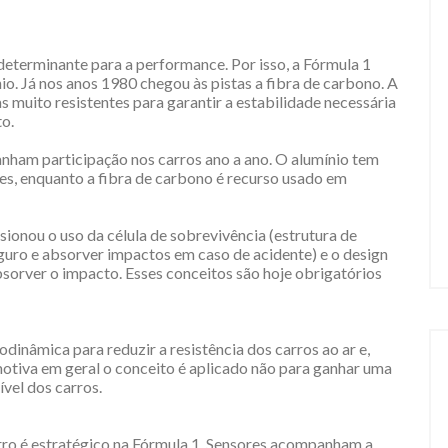
determinante para a performance. Por isso, a Fórmula 1
io. Já nos anos 1980 chegou às pistas a fibra de carbono. A
 muito resistentes para garantir a estabilidade necessária
to.
anham participação nos carros ano a ano. O alumínio tem
s, enquanto a fibra de carbono é recurso usado em
ionou o uso da célula de sobrevivência (estrutura de
guro e absorver impactos em caso de acidente) e o design
bsorver o impacto. Esses conceitos são hoje obrigatórios
inâmica para reduzir a resistência dos carros ao ar e,
motiva em geral o conceito é aplicado não para ganhar uma
vel dos carros.
ro é estratégico na Fórmula 1. Sensores acompanham a