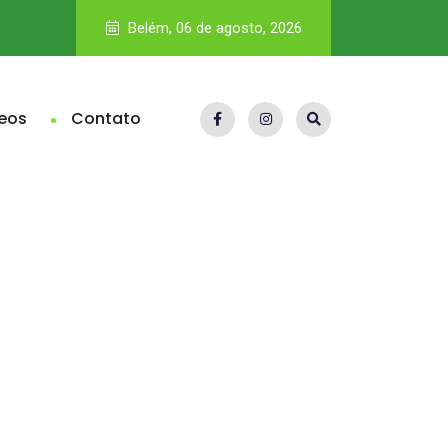
No Brasil, efetivo não é gargalo, mas gestão policial, que dis
Belém, 06 de agosto, 2026
eos
Contato