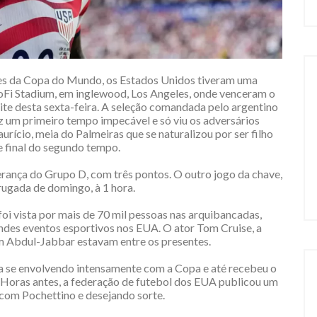
iões da Copa do Mundo, os Estados Unidos tiveram uma
oFi Stadium, em inglewood, Los Angeles, onde venceram o
oite desta sexta-feira. A seleção comandada pelo argentino
z um primeiro tempo impecável e só viu os adversários
rício, meia do Palmeiras que se naturalizou por ser filho
e final do segundo tempo.
erança do Grupo D, com três pontos. O outro jogo da chave,
rugada de domingo, à 1 hora.
oi vista por mais de 70 mil pessoas nas arquibancadas,
ndes eventos esportivos nos EUA. O ator Tom Cruise, a
m Abdul-Jabbar estavam entre os presentes.
a se envolvendo intensamente com a Copa e até recebeu o
. Horas antes, a federação de futebol dos EUA publicou um
com Pochettino e desejando sorte.