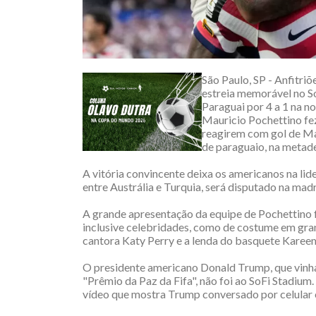
São Paulo, SP - Anfitr
estreia memorável no S
Paraguai por 4 a 1 na n
Mauricio Pochettino fe
reagirem com gol de Mau
de paraguaio, na metad
A vitória convincente deixa os americanos na lid
entre Austrália e Turquia, será disputado na mad
A grande apresentação da equipe de Pochettino f
inclusive celebridades, como de costume em gra
cantora Katy Perry e a lenda do basquete Karee
O presidente americano Donald Trump, que vinh
"Prêmio da Paz da Fifa", não foi ao SoFi Stadium
vídeo que mostra Trump conversado por celular 