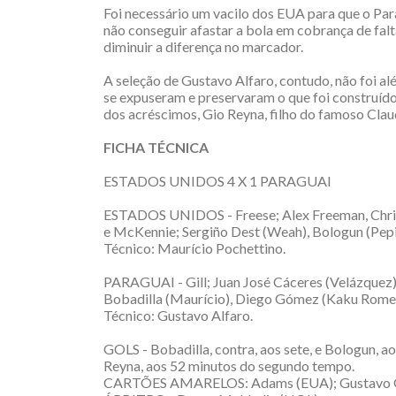
Foi necessário um vacilo dos EUA para que o Par
não conseguir afastar a bola em cobrança de falt
diminuir a diferença no marcador.
A seleção de Gustavo Alfaro, contudo, não foi alé
se expuseram e preservaram o que foi construído
dos acréscimos, Gio Reyna, filho do famoso Claudi
FICHA TÉCNICA
ESTADOS UNIDOS 4 X 1 PARAGUAI
ESTADOS UNIDOS - Freese; Alex Freeman, Chris
e McKennie; Sergiño Dest (Weah), Bologun (Pepi) 
Técnico: Maurício Pochettino.
PARAGUAI - Gill; Juan José Cáceres (Velázquez)
Bobadilla (Maurício), Diego Gómez (Kaku Romero
Técnico: Gustavo Alfaro.
GOLS - Bobadilla, contra, aos sete, e Bologun, a
Reyna, aos 52 minutos do segundo tempo.
CARTÕES AMARELOS: Adams (EUA); Gustavo Góm