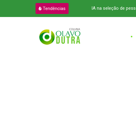
 pressão sobre o governo
IA na seleção de pess
Tendências