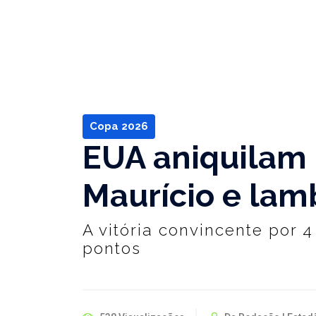
Copa 2026
EUA aniquilam 
Maurício e lam
A vitória convincente por 
pontos