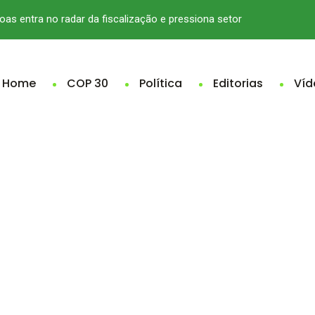
oas entra no radar da fiscalização e pressiona setor
Home
COP 30
Política
Editorias
Víd