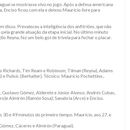
aguai se mostrasse vivo no jogo. Após a defesa americana
a, Enciso ficou com ela e deixou Maurício livre para
m disso. Prevaleceu a inteligência dos anfitriões, que não
 pela grande atuação da etapa inicial. No último minuto
o Reyna, fez um belo gol de trivela para fechar o placar.
 Richards, Tim Ream e Robinson; Tilman (Reyna), Adams
e Pulisic (Berhalter). Técnico: Maurício Pochettino..
, Gustavo Gómez, Alderete e Júnior Alonso; Andrés Cubas,
)e Almirón (Ramón Sosa); Sanabria (Arce) e Enciso.
os 30 e 49 minutos do primeiro tempo. Maurício, aos 27, e
ez, Cáceres e Almirón (Paraguai).