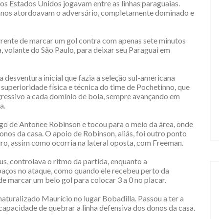
os Estados Unidos jogavam entre as linhas paraguaias.
anos atordoavam o adversário, completamente dominado e
rrente de marcar um gol contra com apenas sete minutos
a, volante do São Paulo, para deixar seu Paraguai em
desventura inicial que fazia a seleção sul-americana
 superioridade física e técnica do time de Pochetinno, que
agressivo a cada domínio de bola, sempre avançando em
a.
ngo de Antonee Robinson e tocou para o meio da área, onde
nos da casa. O apoio de Robinson, aliás, foi outro ponto
ro, assim como ocorria na lateral oposta, com Freeman.
, controlava o ritmo da partida, enquanto a
paços no ataque, como quando ele recebeu perto da
e marcar um belo gol para colocar 3 a 0 no placar.
turalizado Maurício no lugar Bobadilla. Passou a ter a
apacidade de quebrar a linha defensiva dos donos da casa.