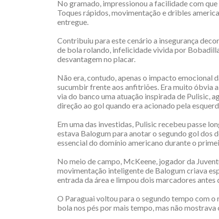
No gramado, impressionou a facilidade com que 
Toques rápidos, movimentação e dribles americ
entregue.
Contribuiu para este cenário a insegurança deco
de bola rolando, infelicidade vivida por Bobadill
desvantagem no placar.
Não era, contudo, apenas o impacto emocional da 
sucumbir frente aos anfitriões. Era muito óbvia a
via do banco uma atuação inspirada de Pulisic, 
direção ao gol quando era acionado pela esquerd
Em uma das investidas, Pulisic recebeu passe lo
estava Balogum para anotar o segundo gol dos do
essencial do domínio americano durante o primei
No meio de campo, McKeene, jogador da Juventus
movimentação inteligente de Balogum criava es
entrada da área e limpou dois marcadores antes d
O Paraguai voltou para o segundo tempo com o na
bola nos pés por mais tempo, mas não mostrava c