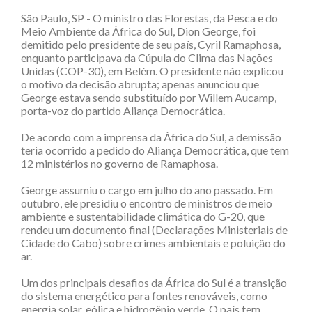
São Paulo, SP - O ministro das Florestas, da Pesca e do
Meio Ambiente da África do Sul, Dion George, foi
demitido pelo presidente de seu país, Cyril Ramaphosa,
enquanto participava da Cúpula do Clima das Nações
Unidas (COP-30), em Belém. O presidente não explicou
o motivo da decisão abrupta; apenas anunciou que
George estava sendo substituído por Willem Aucamp,
porta-voz do partido Aliança Democrática.
De acordo com a imprensa da África do Sul, a demissão
teria ocorrido a pedido do Aliança Democrática, que tem
12 ministérios no governo de Ramaphosa.
George assumiu o cargo em julho do ano passado. Em
outubro, ele presidiu o encontro de ministros de meio
ambiente e sustentabilidade climática do G-20, que
rendeu um documento final (Declarações Ministeriais de
Cidade do Cabo) sobre crimes ambientais e poluição do
ar.
Um dos principais desafios da África do Sul é a transição
do sistema energético para fontes renováveis, como
energia solar, eólica e hidrogênio verde. O país tem