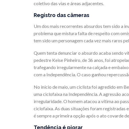
coletivo das vias e áreas adjacentes.
Registro das câmeras
Um dos mais recorrentes absurdos tem sido a inv
problema que mistura falta de respeito com omis
tem sido um personagem cada vez mais raros pela
Quem tenta denunciar o absurdo acaba sendo víti
pedestre Keise Pinheiro, de 36 anos, foi atrope
trafegando irregularmente na calçada e embaix
com a Independência. O caso ganhou repercussã
No início de maio, um ciclista foi agredido em 
uma ciclofaixa na Independência. A agressão aco
irregularidade. O homem atacou a vítima ao passa
ciclofaixa. As duas situações foram registradas
é sempre a primeira opção após o ato covarde de
Tendência é piorar