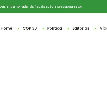
oas entra no radar da fiscalização e pressiona setor
Home
COP 30
Política
Editorias
Víd