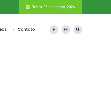
No Brasil, efetivo não é gargalo, mas gestão policial, que dis
Belém, 06 de agosto, 2026
eos
Contato