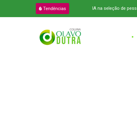
quanto já perdeu da Amazônia
IA na seleção de pess
Tendências