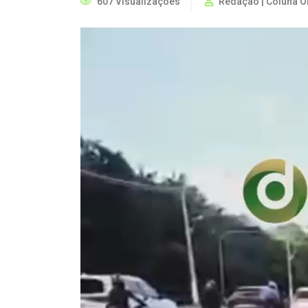
607 Visualizações
Redação | Coluna O