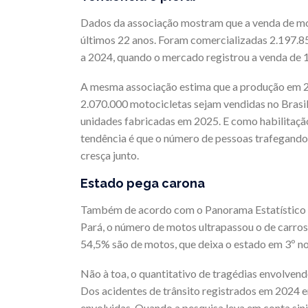
Dados da associação mostram que a venda de mot
últimos 22 anos. Foram comercializadas 2.197.8
a 2024, quando o mercado registrou a venda de 
A mesma associação estima que a produção em 20
2.070.000 motocicletas sejam vendidas no Brasil
unidades fabricadas em 2025. E como habilitação
tendência é que o número de pessoas trafegando 
cresça junto.
Estado pega carona
Também de acordo com o Panorama Estatístico B
Pará, o número de motos ultrapassou o de carros
54,5% são de motos, que deixa o estado em 3º no
Não à toa, o quantitativo de tragédias envolven
Dos acidentes de trânsito registrados em 2024 e
envolvidas. Quando a pesquisa leva em conta sin