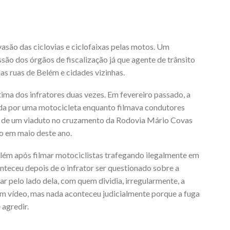
asão das ciclovias e ciclofaixas pelas motos. Um
são dos órgãos de fiscalização já que agente de trânsito
s ruas de Belém e cidades vizinhas.
ma dos infratores duas vezes. Em fevereiro passado, a
lada por uma motocicleta enquanto filmava condutores
o de um viaduto no cruzamento da Rodovia Mário Covas
o em maio deste ano.
Belém após filmar motociclistas trafegando ilegalmente em
nteceu depois de o infrator ser questionado sobre a
r pelo lado dela, com quem dividia, irregularmente, a
 em vídeo, mas nada aconteceu judicialmente porque a fuga
 agredir.