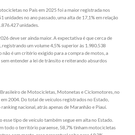
ocicletas no País em 2025 foi a maior registrada nos
51 unidades no ano passado, uma alta de 17,1% em relação
1.876.427 unidades.
26 deve ser ainda maior. A expectativa é que cerca de
, registrando um volume 4,5% superior às 1.980.538
 não é um critério exigido para a compra de motos, a
sem entender a lei de trânsito e reiterando absurdos
rasileiro de Motocicletas, Motonetas e Ciclomotores, no
 em 2004. Do total de veículos registrados no Estado,
 ranking nacional, atrás apenas de Maranhão e Piauí.
do esse tipo de veículo também segue em alta no Estado.
m todo o território paraense, 58,7% tinham motocicletas
istros com morte, esse percentual sobe para 69,2%.