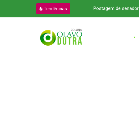
ar academias de alto padrão
Postagem de senador 
Tendências