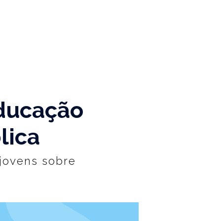
educação
lica
jovens sobre