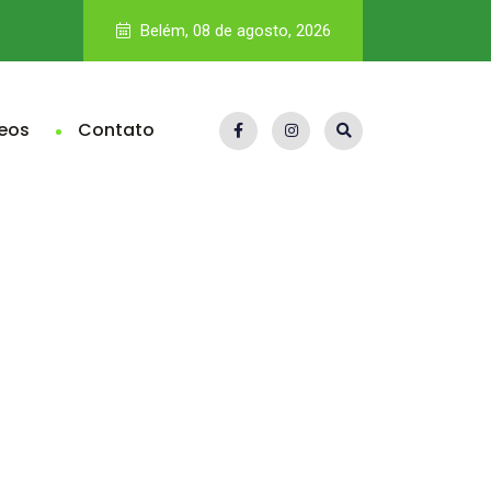
Crédito trava, terras desvalorizam, crise atinge agro e cria 
Belém, 08 de agosto, 2026
eos
Contato