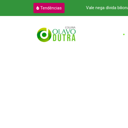
a atendimento à advocacia no Pará
Vale nega dívida bilioná
Tendências