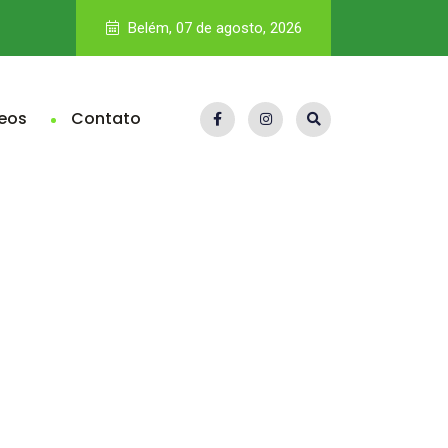
Pará fica abaixo da média nacional no Ideb e eleva pressão 
Belém, 07 de agosto, 2026
eos
Contato