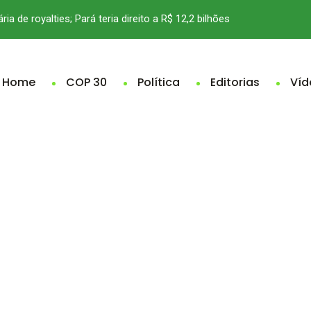
ria de royalties; Pará teria direito a R$ 12,2 bilhões
Home
COP 30
Política
Editorias
Víd