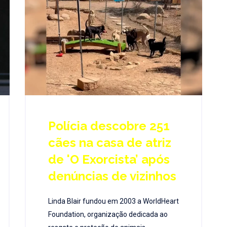
Polícia descobre 251
cães na casa de atriz
de 'O Exorcista’ após
denúncias de vizinhos
Linda Blair fundou em 2003 a WorldHeart
Foundation, organização dedicada ao