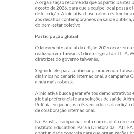
A organização recomenda que os participantes br
agosto de 2026, para que a equipe local possa o
de inscrição. A iniciativa busca ainda estimular
aos desafios contemporâneos da saúde pública, 
do bem-estar coletivo.
Participação global
O lançamento oficial da edição 2026 ocorreu na
realizada em Taiwan. O diretor-geral da TITA, W
diretrizes do governo taiwanês.
Segundo ele, para continuar promovendo Taiwan 
dinâmica no cenário internacional, a campanha G
ainda mais robusta.
A iniciativa busca gerar efeitos demonstrativos
global preferencial para soluções de saúde. Além
Polônia em junho, os três vencedores da edição 
de colaboração internacional.
No Brasil, a campanha conta com o apoio do esc
Instituto Educathon. Para a Diretora da TAITRA B
oportunidade concreta para que organizações bra