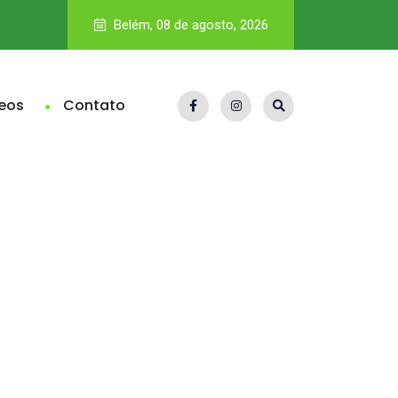
Crédito trava, terras desvalorizam, crise atinge agro e cria 
Belém, 08 de agosto, 2026
eos
Contato