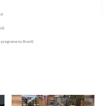
59
il)
o programa no Brasil)