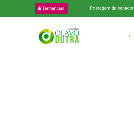
ar academias de alto padrão
Postagem de senador 
Tendências