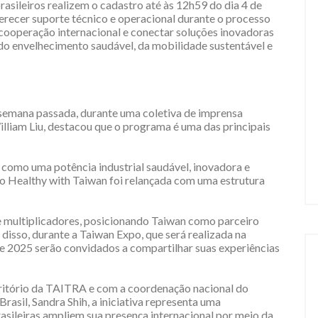
asileiros realizem o cadastro até às 12h59 do dia 4 de
ferecer suporte técnico e operacional durante o processo
 a cooperação internacional e conectar soluções inovadoras
do envelhecimento saudável, da mobilidade sustentável e
 semana passada, durante uma coletiva de imprensa
illiam Liu, destacou que o programa é uma das principais
como uma potência industrial saudável, inovadora e
o Healthy with Taiwan foi relançada com uma estrutura
 e multiplicadores, posicionando Taiwan como parceiro
 disso, durante a Taiwan Expo, que será realizada na
de 2025 serão convidados a compartilhar suas experiências
ritório da TAITRA e com a coordenação nacional do
rasil, Sandra Shih, a iniciativa representa uma
sileiras ampliem sua presença internacional por meio da