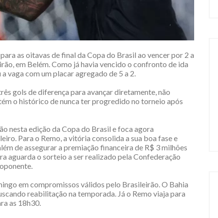
ara as oitavas de final da Copa do Brasil ao vencer por 2 a
eirão, em Belém. Como já havia vencido o confronto de ida
u a vaga com um placar agregado de 5 a 2.
três gols de diferença para avançar diretamente, não
ém o histórico de nunca ter progredido no torneio após
ão nesta edição da Copa do Brasil e foca agora
ro. Para o Remo, a vitória consolida a sua boa fase e
além de assegurar a premiação financeira de R$ 3 milhões
ra aguarda o sorteio a ser realizado pela Confederação
 oponente.
ingo em compromissos válidos pelo Brasileirão. O Bahia
uscando reabilitação na temporada. Já o Remo viaja para
ra as 18h30.