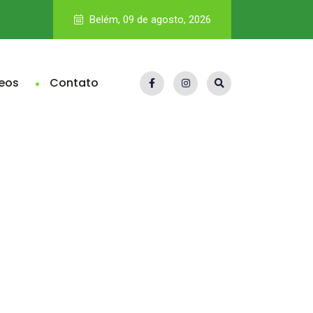
Vale nega dívida bilionária de royalties; Pará teria direito a R$
Belém, 09 de agosto, 2026
eos
Contato