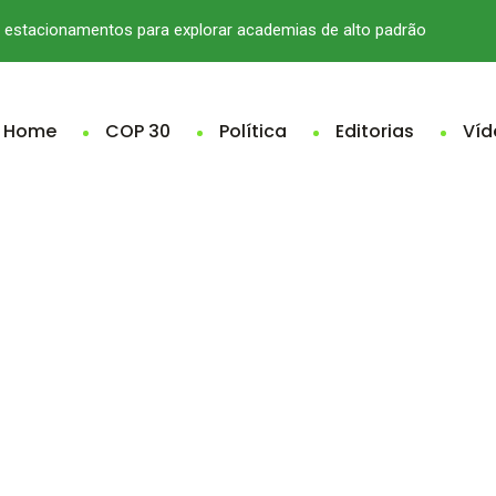
estacionamentos para explorar academias de alto padrão
Home
COP 30
Política
Editorias
Víd