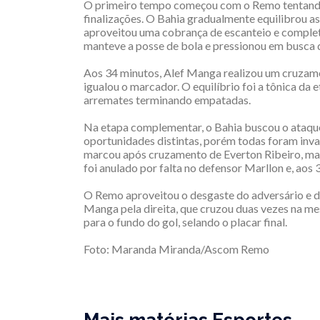
O primeiro tempo começou com o Remo tentando
finalizações. O Bahia gradualmente equilibrou as
aproveitou uma cobrança de escanteio e completo
manteve a posse de bola e pressionou em busca 
Aos 34 minutos, Alef Manga realizou um cruzamen
igualou o marcador. O equilíbrio foi a tônica da e
arremates terminando empatadas.
Na etapa complementar, o Bahia buscou o ataque 
oportunidades distintas, porém todas foram inva
marcou após cruzamento de Everton Ribeiro, mas
foi anulado por falta no defensor Marllon e, aos 
O Remo aproveitou o desgaste do adversário e def
Manga pela direita, que cruzou duas vezes na m
para o fundo do gol, selando o placar final.
Foto: Maranda Miranda/Ascom Remo