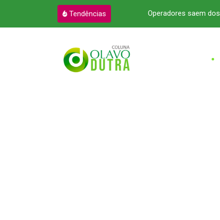
m sites de mentira por dopamina
Operadores saem dos 
Tendências