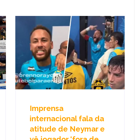
Imprensa
internacional fala da
atitude de Neymar e
vê jogador ‘fora de