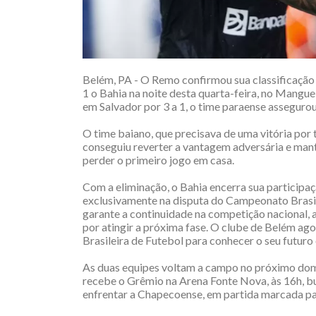
Belém, PA - O Remo confirmou sua classificação p
1 o Bahia na noite desta quarta-feira, no Mangu
em Salvador por 3 a 1, o time paraense asseguro
O time baiano, que precisava de uma vitória por 
conseguiu reverter a vantagem adversária e mant
perder o primeiro jogo em casa.
Com a eliminação, o Bahia encerra sua participaç
exclusivamente na disputa do Campeonato Brasilei
garante a continuidade na competição nacional, 
por atingir a próxima fase. O clube de Belém ago
Brasileira de Futebol para conhecer o seu futuro
As duas equipes voltam a campo no próximo dom
recebe o Grêmio na Arena Fonte Nova, às 16h, b
enfrentar a Chapecoense, em partida marcada pa