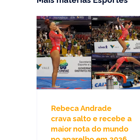
Mais matérias Esportes
Rebeca Andrade
crava salto e recebe a
maior nota do mundo
no aparelho em 2026