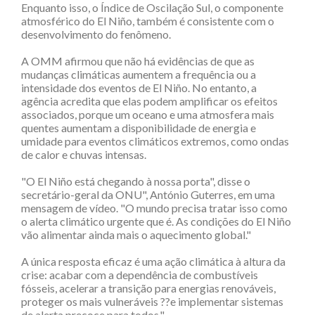
Enquanto isso, o Índice de Oscilação Sul, o componente
atmosférico do El Niño, também é consistente com o
desenvolvimento do fenômeno.
A OMM afirmou que não há evidências de que as
mudanças climáticas aumentem a frequência ou a
intensidade dos eventos de El Niño. No entanto, a
agência acredita que elas podem amplificar os efeitos
associados, porque um oceano e uma atmosfera mais
quentes aumentam a disponibilidade de energia e
umidade para eventos climáticos extremos, como ondas
de calor e chuvas intensas.
"O El Niño está chegando à nossa porta", disse o
secretário-geral da ONU", António Guterres, em uma
mensagem de vídeo. "O mundo precisa tratar isso como
o alerta climático urgente que é. As condições do El Niño
vão alimentar ainda mais o aquecimento global."
A única resposta eficaz é uma ação climática à altura da
crise: acabar com a dependência de combustíveis
fósseis, acelerar a transição para energias renováveis,
proteger os mais vulneráveis ??e implementar sistemas
de alerta precoce para todos."