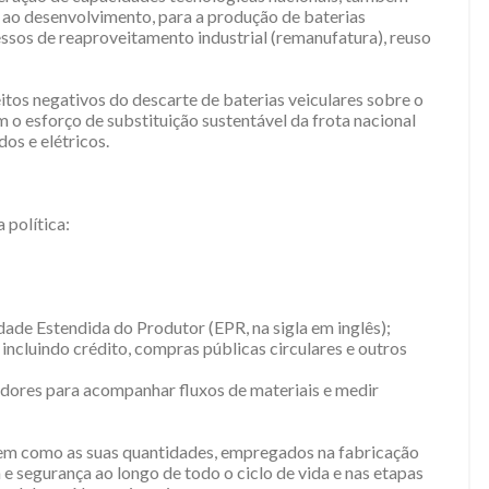
 ao desenvolvimento, para a produção de baterias
essos de reaproveitamento industrial (remanufatura), reuso
eitos negativos do descarte de baterias veiculares sobre o
 o esforço de substituição sustentável da frota nacional
os e elétricos.
 política:
idade Estendida do Produtor (EPR, na sigla em inglês);
ncluindo crédito, compras públicas circulares e outros
adores para acompanhar fluxos de materiais e medir
bem como as suas quantidades, empregados na fabricação
a e segurança ao longo de todo o ciclo de vida e nas etapas