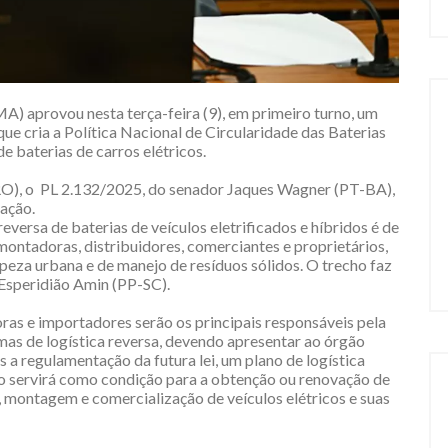
) aprovou nesta terça-feira (9), em primeiro turno, um
 que cria a Política Nacional de Circularidade das Baterias
 baterias de carros elétricos.
), o PL 2.132/2025, do senador Jaques Wagner (PT-BA),
tação.
eversa de baterias de veículos eletrificados e híbridos é de
montadoras, distribuidores, comerciantes e proprietários,
peza urbana e de manejo de resíduos sólidos. O trecho faz
Esperidião Amin (PP-SC).
as e importadores serão os principais responsáveis pela
as de logística reversa, devendo apresentar ao órgão
a regulamentação da futura lei, um plano de logística
no servirá como condição para a obtenção ou renovação de
, montagem e comercialização de veículos elétricos e suas