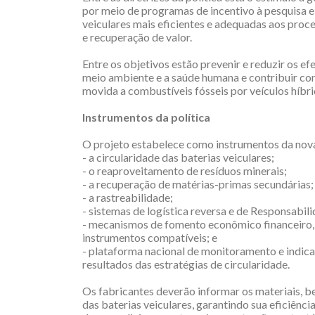
por meio de programas de incentivo à pesquisa e
veiculares mais eficientes e adequadas aos proc
e recuperação de valor.
Entre os objetivos estão prevenir e reduzir os ef
meio ambiente e a saúde humana e contribuir com
movida a combustíveis fósseis por veículos híbrid
Instrumentos da política
O projeto estabelece como instrumentos da nova
- a circularidade das baterias veiculares;
- o reaproveitamento de resíduos minerais;
- a recuperação de matérias-primas secundárias;
- a rastreabilidade;
- sistemas de logística reversa e de Responsabil
- mecanismos de fomento econômico financeiro, i
instrumentos compatíveis; e
- plataforma nacional de monitoramento e indic
resultados das estratégias de circularidade.
Os fabricantes deverão informar os materiais, 
das baterias veiculares, garantindo sua eficiênci