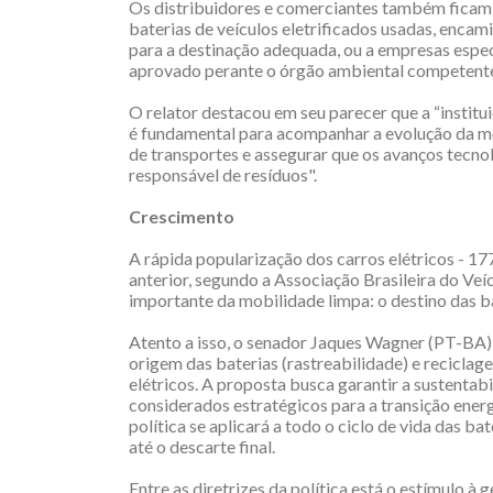
Os distribuidores e comerciantes também ficam o
baterias de veículos eletrificados usadas, enca
para a destinação adequada, ou a empresas espec
aprovado perante o órgão ambiental competent
O relator destacou em seu parecer que a “institui
é fundamental para acompanhar a evolução da mo
de transportes e assegurar que os avanços tecnol
responsável de resíduos".
Crescimento
A rápida popularização dos carros elétricos - 
anterior, segundo a Associação Brasileira do Ve
importante da mobilidade limpa: o destino das bat
Atento a isso, o senador Jaques Wagner (PT-BA)
origem das baterias (rastreabilidade) e recicla
elétricos. A proposta busca garantir a sustenta
considerados estratégicos para a transição ener
política se aplicará a todo o ciclo de vida das ba
até o descarte final.
Entre as diretrizes da política está o estímulo 