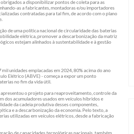
brigados a disponibilizar pontos de coleta para as
minhando-as a fabricantes, montadoras e/ou importadores
ializadas contratadas para tal fim, de acordo com o plano
e.
ção de uma política nacional de circularidade das baterias
bilidade elétrica, promover a descarbonização da matriz
ógicos estejam alinhados à sustentabilidade e à gestão
177 mil unidades emplacadas em 2024, 80% acima do ano
ículo Elétrico (ABVE) - começa a expor um ponto
erias no fim da vida útil.
 apresentou o projeto para reaproveitamento, controle da
gem dos acumuladores usados em veículos híbridos e
bilidade da cadeia produtiva desses componentes,
gética e a descarbonização da economia. Pelo texto, a
terias utilizadas em veículos elétricos, desde a fabricação
à geração de capacidades tecnológicas nacionais, também