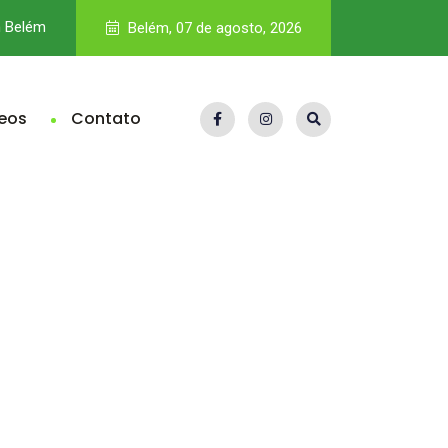
m Belém
Vale nega dívida bilionária de royalties; Pará teria direito a R$
Belém, 07 de agosto, 2026
eos
Contato