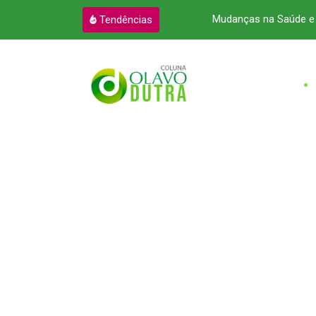
a atendimento à advocacia no Pará
Mudanças na Saúde e 
Tendências