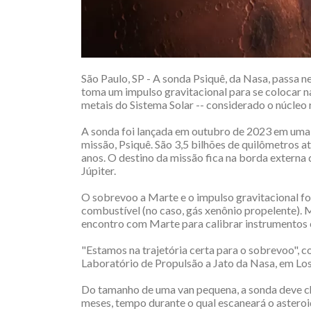
São Paulo, SP - A sonda Psiquê, da Nasa, passa ne
toma um impulso gravitacional para se colocar na
metais do Sistema Solar -- considerado o núcleo
A sonda foi lançada em outubro de 2023 em uma
missão, Psiquê. São 3,5 bilhões de quilômetros a
anos. O destino da missão fica na borda externa 
Júpiter.
O sobrevoo a Marte e o impulso gravitacional 
combustível (no caso, gás xenônio propelente). 
encontro com Marte para calibrar instrumentos ci
"Estamos na trajetória certa para o sobrevoo", 
Laboratório de Propulsão a Jato da Nasa, em Lo
Do tamanho de uma van pequena, a sonda deve ch
meses, tempo durante o qual escaneará o astero