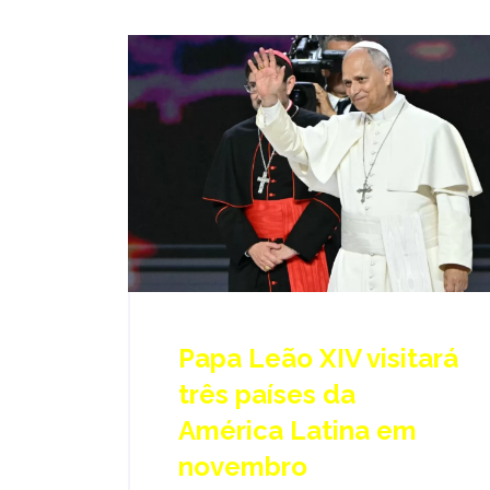
Papa Leão XIV visitará
três países da
América Latina em
novembro