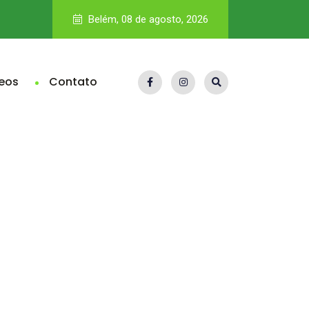
Vale nega dívida bilionária de royalties; Pará teria direito a R$
Belém, 08 de agosto, 2026
eos
Contato