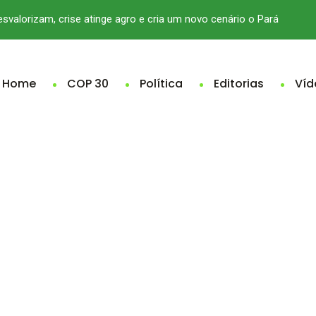
desvalorizam, crise atinge agro e cria um novo cenário o Pará
Home
COP 30
Política
Editorias
Víd