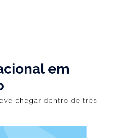
acional em
o
deve chegar dentro de três