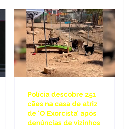
Polícia descobre 251
cães na casa de atriz
de 'O Exorcista’ após
denúncias de vizinhos