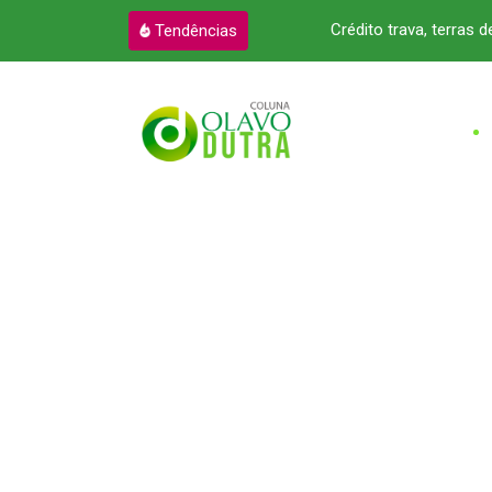
s da prefeitura e reação é imediata
Crédito trava, terras 
Tendências