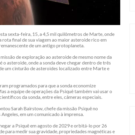
sta sexta-feira, 15, a 4,5 mil quilômetros de Marte, onde
 rota final de sua viagem ao maior asteroide rico em
 remanescente de um antigo protoplaneta.
 missão de exploração ao asteroide de mesmo nome da
té o asteroide, onde a sonda deve chegar dentro de três
de um cinturão de asteroides localizado entre Marte e
foram programados para que a sonda economize
Mas a equipe de operações da Psiquê também vai usar o
entíficos da sonda, entre eles, câmeras especiais.
contou Sarah Bairstow, chefe da missão Psiquê no
s Angeles, em um comunicado à imprensa.
egar a Psiquê em agosto de 2029 e orbitá-lo por 26
ide para medir sua gravidade, propriedades magnéticas e