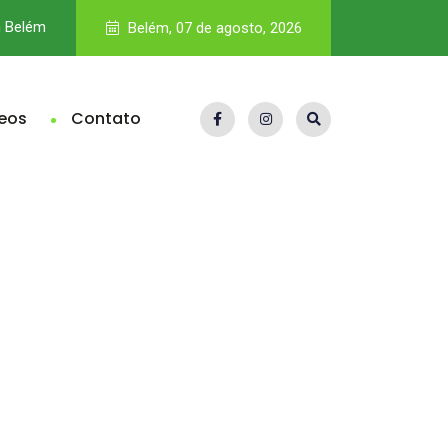
m Belém
Vale nega dívida bilionária de royalties; Pará teria direito a R$
Belém, 07 de agosto, 2026
eos
Contato