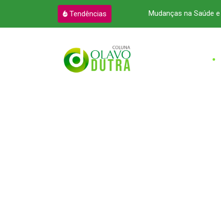
a atendimento à advocacia no Pará
Mudanças na Saúde e 
Tendências