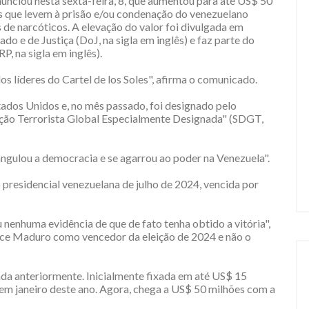
unciou nesta sexta-feira, 8, que aumentou para até US$ 50
s que levem à prisão e/ou condenação do venezuelano
 de narcóticos. A elevação do valor foi divulgada em
 e de Justiça (DoJ, na sigla em inglês) e faz parte do
 na sigla em inglês).
 líderes do Cartel de los Soles", afirma o comunicado.
tados Unidos e, no mês passado, foi designado pelo
o Terrorista Global Especialmente Designada" (SDGT,
gulou a democracia e se agarrou ao poder na Venezuela".
 presidencial venezuelana de julho de 2024, vencida por
nenhuma evidência de que de fato tenha obtido a vitória",
ece Maduro como vencedor da eleição de 2024 e não o
a anteriormente. Inicialmente fixada em até US$ 15
em janeiro deste ano. Agora, chega a US$ 50 milhões com a