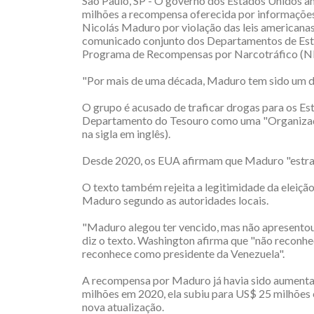
São Paulo, SP - O governo dos Estados Unidos an
milhões a recompensa oferecida por informaçõe
Nicolás Maduro por violação das leis americanas
comunicado conjunto dos Departamentos de Estado
Programa de Recompensas por Narcotráfico (NRP,
"Por mais de uma década, Maduro tem sido um dos
O grupo é acusado de traficar drogas para os Es
Departamento do Tesouro como uma "Organizaçã
na sigla em inglês).
Desde 2020, os EUA afirmam que Maduro "estran
O texto também rejeita a legitimidade da eleição
Maduro segundo as autoridades locais.
"Maduro alegou ter vencido, mas não apresentou 
diz o texto. Washington afirma que "não reconh
reconhece como presidente da Venezuela".
A recompensa por Maduro já havia sido aumentad
milhões em 2020, ela subiu para US$ 25 milhões 
nova atualização.