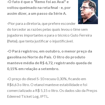
·O fato é que o “Remo foi ao Avaí" e
voltou queimado na reta final - e, por
assim dizer, a um passo da Série A.
·
Pior para a diretoria, que prefere esconder
do torcedor as razões pelas quais levou o time sem
jogadores importantes e para o técnico Guto Ferreira
(foto)
, que tenta justificar o injustificável.
·O Pará registrou, em outubro, o menor preço da
gasolina no Norte do País. O litro do produto
manteve média de R$ 6,72, registrando queda de
0,15% em relação a setembro.
·
O preço do diesel S-10 recuou 0,30%, ficando em
R$6,63 o litro. O etanol manteve estabilidade e foi
comercializado a R$ 5,15 o litro. Os dados são da Preços
Edenred Ticket Log, IPTL.