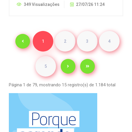
349 Visualizações
27/07/26 11:24
1
2
3
4
5
Página 1 de 79, mostrando 15 registro(s) de 1.184 total