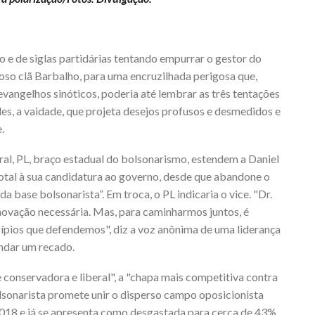
o e de siglas partidárias tentando empurrar o gestor do
oso clã Barbalho, para uma encruzilhada perigosa que,
vangelhos sinóticos, poderia até lembrar as três tentações
des, a vaidade, que projeta desejos profusos e desmedidos e
.
al, PL, braço estadual do bolsonarismo, estendem a Daniel
tal à sua candidatura ao governo, desde que abandone o
 base bolsonarista”. Em troca, o PL indicaria o vice. "Dr.
enovação necessária. Mas, para caminharmos juntos, é
cípios que defendemos", diz a voz anônima de uma liderança
ndar um recado.
te conservadora e liberal", a "chapa mais competitiva contra
lsonarista promete unir o disperso campo oposicionista
2018 e já se apresenta como desgastada para cerca de 43%