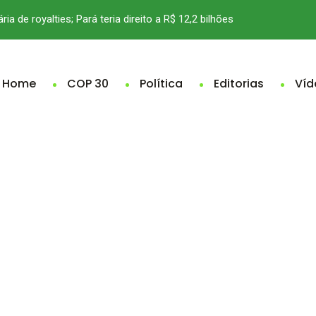
ria de royalties; Pará teria direito a R$ 12,2 bilhões
Home
COP 30
Política
Editorias
Víd