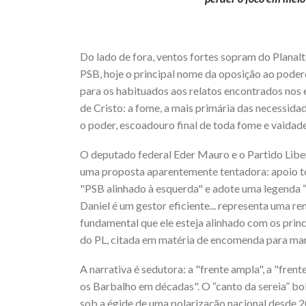
Do lado de fora, ventos fortes sopram do Planalt
PSB, hoje o principal nome da oposição ao poder
para os habituados aos relatos encontrados nos e
de Cristo: a fome, a mais primária das necessida
o poder, escoadouro final de toda fome e vaidade
O deputado federal Eder Mauro e o Partido Liber
uma proposta aparentemente tentadora: apoio to
"PSB alinhado à esquerda" e adote uma legenda “da
Daniel é um gestor eficiente... representa uma r
fundamental que ele esteja alinhado com os prin
do PL, citada em matéria de encomenda para ma
A narrativa é sedutora: a "frente ampla", a "fren
os Barbalho em décadas". O “canto da sereia” bo
sob a égide de uma polarização nacional desde 