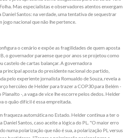
aFolha. Mas especialistas e observadores atentos enxergam
 Daniel Santos: na verdade, uma tentativa de sequestrar
m jogo nacional que não lhe pertence.
onfigura o cenário e expõe as fragilidades de quem aposta
DB, o governador paraense que por anos se projetou como
seu castelo de cartas balançar. A governadora
principal aposta do presidente nacional do partido,
da pelo experiente jornalista Romualdo de Souza, revela a
orço hercúleo de Helder para trazer a COP30 para Belém -
 Planalto -, a vaga de vice lhe escorre pelos dedos. Helder
a o quão difícil é essa empreitada.
em fraqueza automática no Estado. Helder continua a ter o
ra Daniel Santos, caso aceite a lógica do PL. "O maior erro
do numa polarização que não é sua, a polarização PL versus
 nos bastidores. "Trazer a polarização nacional para a