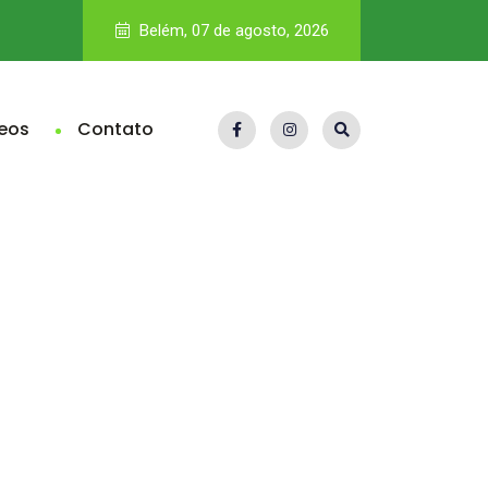
Pará fica abaixo da média nacional no Ideb e eleva pressão 
Belém, 07 de agosto, 2026
eos
Contato