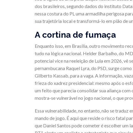
dos brasileiros, segundo dados do instituto Dat
nessa costura do PL uma armadilha perigosa para
sua trajetória local e transformá-lo em pião de u
A cortina de fumaça
Enquanto isso, em Brasília, outro movimento rec
tudo na lógica nacional. Helder Barbalho, do M
potencial vice na reeleição de Lula em 2026, vê 
pernambucana Raquel Lyra, do PSD, surge como a 
Gilberto Kassab, para a vaga. A informação, vaza
frieza do xadrez presidencial: mesmo após o esf
um feito que parecia consolidar sua aliança com o
mostra-se vulnerável no jogo nacional, o que prov
Essa vulnerabilidade, no entanto, não se traduz 
mando de jogo. É aqui que reside o risco fatal pa
que Daniel Santos pode cometer é escolher um la
PT", alerta um analista e estrategista que circula