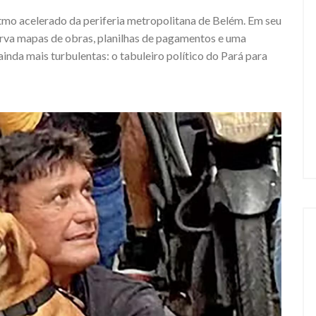
itmo acelerado da periferia metropolitana de Belém. Em seu
serva mapas de obras, planilhas de pagamentos e uma
nda mais turbulentas: o tabuleiro político do Pará para