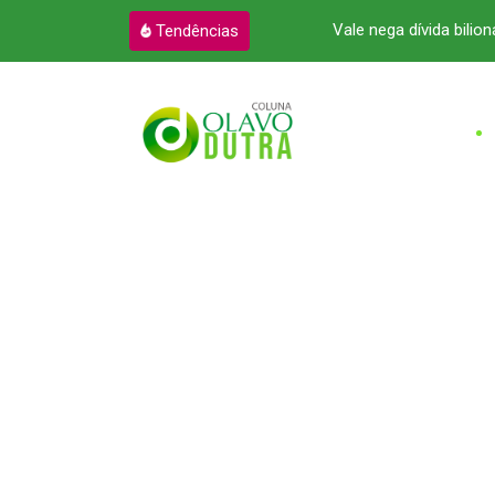
a atendimento à advocacia no Pará
Vale nega dívida bilioná
Tendências